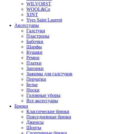
WILVORST
WOOL&Co
XINT
Yves Saint Laurent
Аксессуары
Галстуки
Пластроны
Бабочки
Шарфы
Кушаки
Ремни
Платки
Запонки
Зажимы для галстуков
Перчатки
Белье
Носки
Головные уборы
Все аксессуары
Брюки
Классические брюки
Повседневные брюки
Джинсы
Шорты
Спортивные брюки