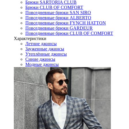
Брюки SARTORIA CLUB
Брюки CLUB OF COMFORT
Повседневные брюки SAN SIRO
Повседневные брюки ALBERTO
Повседневные брюки FYNCH HATTON
Повседневные брюки GARDEUR
Повседневные брюки CLUB OF COMFORT
Характеристики
Летние джинсы
Зауженные джинсы
Утеплённые джинсы
Синие джинсы
Модные джинсы