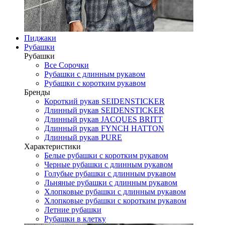
Пиджаки
Рубашки
Рубашки
Все Сорочки
Рубашки с длинным рукавом
Рубашки с коротким рукавом
Бренды
Короткий рукав SEIDENSTICKER
Длинный рукав SEIDENSTICKER
Длинный рукав JAСQUES BRITT
Длинный рукав FYNCH HATTON
Длинный рукав PURE
Характеристики
Белые рубашки с коротким рукавом
Черные рубашки с длинным рукавом
Голубые рубашки с длинным рукавом
Льняные рубашки с длинным рукавом
Хлопковые рубашки с длинным рукавом
Хлопковые рубашки с коротким рукавом
Летние рубашки
Рубашки в клетку