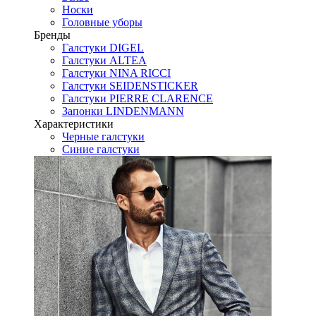
Носки
Головные уборы
Бренды
Галстуки DIGEL
Галстуки ALTEA
Галстуки NINA RICCI
Галстуки SEIDENSTICKER
Галстуки PIERRE CLARENCE
Запонки LINDENMANN
Характеристики
Черные галстуки
Синие галстуки