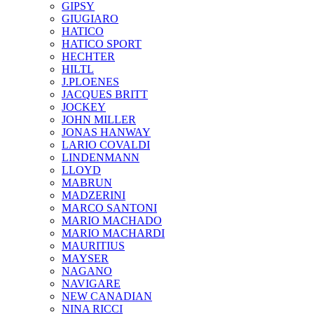
GIPSY
GIUGIARO
HATICO
HATICO SPORT
HECHTER
HILTL
J.PLOENES
JAСQUES BRITT
JOCKEY
JOHN MILLER
JONAS HANWAY
LARIO COVALDI
LINDENMANN
LLOYD
MABRUN
MADZERINI
MARCO SANTONI
MARIO MACHADO
MARIO MACHARDI
MAURITIUS
MAYSER
NAGANO
NAVIGARE
NEW CANADIAN
NINA RICCI