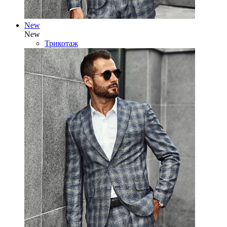
New
New
Трикотаж