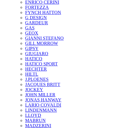
ENRICO CERINI
FORTEZZA
FYNCH HATTON
G DESIGN
GARDEUR
GAS
GEOX
GIANNI STEFANO
GILL MORROW
GIPSY
GIUGIARO
HATICO
HATICO SPORT
HECHTER
HILTL
J.PLOENES
JAСQUES BRITT
JOCKEY
JOHN MILLER
JONAS HANWAY
LARIO COVALDI
LINDENMANN
LLOYD
MABRUN
MADZERINI