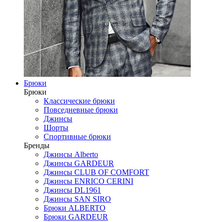
Брюки
Брюки
Классические брюки
Повседневные брюки
Джинсы
Шорты
Спортивные брюки
Бренды
Джинсы Alberto
Джинсы GARDEUR
Джинсы CLUB OF COMFORT
Джинсы ENRICO CERINI
Джинсы DL1961
Джинсы SAN SIRO
Брюки ALBERTO
Брюки GARDEUR