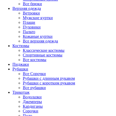
Все брюки
Верхняя одежда
Ветровки
Мужские куртки
Плащи
Пуховики
Пальто
Кожаные куртки
Все верхняя одежда
Костюмы
Классические костюмы
Спортивные костюмы
Все костюмы
Пиджаки
Рубашки
Все Сорочки
Рубашки с длинным рукавом
Рубашки с коротким рукавом
Все рубашки
Трикотаж
Водолазки
Джемперы
Кардиганы
Сорочки
Поло