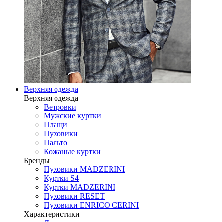
Верхняя одежда
Верхняя одежда
Ветровки
Мужские куртки
Плащи
Пуховики
Пальто
Кожаные куртки
Бренды
Пуховики MADZERINI
Куртки S4
Куртки MADZERINI
Пуховики RESET
Пуховики ENRICO CERINI
Характеристики