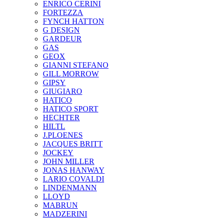
ENRICO CERINI
FORTEZZA
FYNCH HATTON
G DESIGN
GARDEUR
GAS
GEOX
GIANNI STEFANO
GILL MORROW
GIPSY
GIUGIARO
HATICO
HATICO SPORT
HECHTER
HILTL
J.PLOENES
JAСQUES BRITT
JOCKEY
JOHN MILLER
JONAS HANWAY
LARIO COVALDI
LINDENMANN
LLOYD
MABRUN
MADZERINI