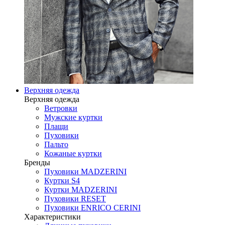
Верхняя одежда
Верхняя одежда
Ветровки
Мужские куртки
Плащи
Пуховики
Пальто
Кожаные куртки
Бренды
Пуховики MADZERINI
Куртки S4
Куртки MADZERINI
Пуховики RESET
Пуховики ENRICO CERINI
Характеристики