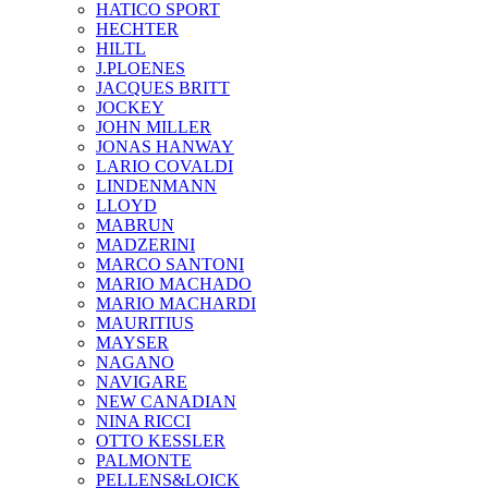
HATICO SPORT
HECHTER
HILTL
J.PLOENES
JAСQUES BRITT
JOCKEY
JOHN MILLER
JONAS HANWAY
LARIO COVALDI
LINDENMANN
LLOYD
MABRUN
MADZERINI
MARCO SANTONI
MARIO MACHADO
MARIO MACHARDI
MAURITIUS
MAYSER
NAGANO
NAVIGARE
NEW CANADIAN
NINA RICCI
OTTO KESSLER
PALMONTE
PELLENS&LOICK