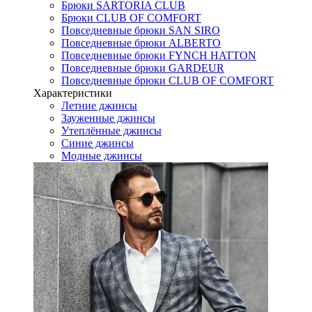
Брюки SARTORIA CLUB
Брюки CLUB OF COMFORT
Повседневные брюки SAN SIRO
Повседневные брюки ALBERTO
Повседневные брюки FYNCH HATTON
Повседневные брюки GARDEUR
Повседневные брюки CLUB OF COMFORT
Характеристики
Летние джинсы
Зауженные джинсы
Утеплённые джинсы
Синие джинсы
Модные джинсы