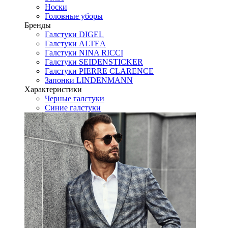
Носки
Головные уборы
Бренды
Галстуки DIGEL
Галстуки ALTEA
Галстуки NINA RICCI
Галстуки SEIDENSTICKER
Галстуки PIERRE CLARENCE
Запонки LINDENMANN
Характеристики
Черные галстуки
Синие галстуки