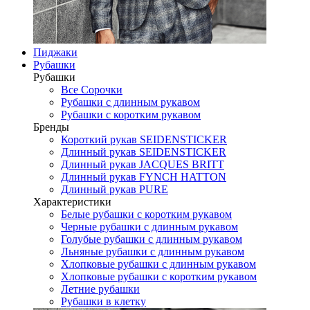
Пиджаки
Рубашки
Рубашки
Все Сорочки
Рубашки с длинным рукавом
Рубашки с коротким рукавом
Бренды
Короткий рукав SEIDENSTICKER
Длинный рукав SEIDENSTICKER
Длинный рукав JAСQUES BRITT
Длинный рукав FYNCH HATTON
Длинный рукав PURE
Характеристики
Белые рубашки с коротким рукавом
Черные рубашки с длинным рукавом
Голубые рубашки с длинным рукавом
Льняные рубашки с длинным рукавом
Хлопковые рубашки с длинным рукавом
Хлопковые рубашки с коротким рукавом
Летние рубашки
Рубашки в клетку