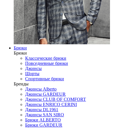
Брюки
Брюки
Классические брюки
Повседневные брюки
Джинсы
Шорты
Спортивные брюки
Бренды
Джинсы Alberto
Джинсы GARDEUR
Джинсы CLUB OF COMFORT
Джинсы ENRICO CERINI
Джинсы DL1961
Джинсы SAN SIRO
Брюки ALBERTO
Брюки GARDEUR