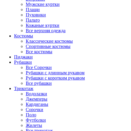
Мужские куртки
Плащи
Пуховики
Пальто
Кожаные куртки
Все верхняя одежда
Костюмы
Классические костюмы
Спортивные костюмы
Все костюмы
Пиджаки
Рубашки
Все Сорочки
Рубашки с длинным рукавом
Рубашки с коротким рукавом
Все рубашки
Трикотаж
Водолазки
Джемперы
Кардиганы
Сорочки
Поло
Футболки
Жилеты
Все трикотаж